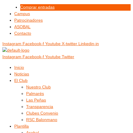
Ir
Menú
Menú
Comprar entradas
al
Campus
contenido
Patrocinadores
ASOBAL
Contacto
Instagram
Facebook-f
Youtube
X-twitter
Linkedin-in
Instagram
Facebook-f
Youtube
Twitter
Inicio
Noticias
El Club
Nuestro Club
Palmarés
Las Peñas
Transparencia
Clubes Convenio
RSC Balonmano
Plantilla
Asobal