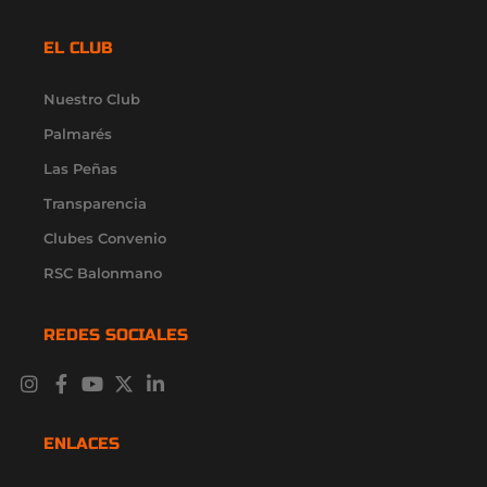
EL CLUB
Nuestro Club
Palmarés
Las Peñas
Transparencia
Clubes Convenio
RSC Balonmano
REDES SOCIALES
I
F
Y
X
L
n
a
o
-
i
s
c
u
t
n
t
e
t
w
k
ENLACES
a
b
u
i
e
g
o
b
t
d