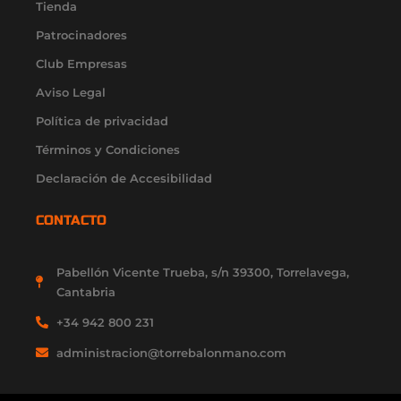
r
o
e
t
i
Tienda
a
k
e
n
Patrocinadores
m
-
r
-
f
i
Club Empresas
n
Aviso Legal
Política de privacidad
Términos y Condiciones
Declaración de Accesibilidad
CONTACTO
Pabellón Vicente Trueba, s/n 39300, Torrelavega,
Cantabria
+34 942 800 231
administracion@torrebalonmano.com