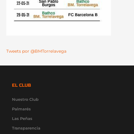
Tweets por @BMTorrelavega
EL CLUB
Nuestro Club
Palmarés
Las Peñas
Transparencia