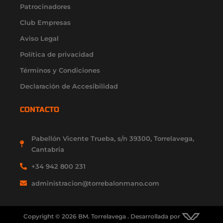
m
-
r
-
Patrocinadores
f
i
Club Empresas
n
Aviso Legal
Política de privacidad
Términos y Condiciones
Declaración de Accesibilidad
CONTACTO
Pabellón Vicente Trueba, s/n 39300, Torrelavega,
Cantabria
+34 942 800 231
administracion@torrebalonmano.com
Copyright © 2026 BM. Torrelavega . Desarrollada por