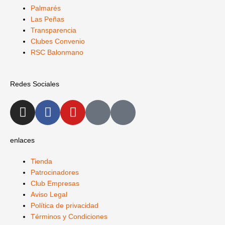
Palmarés
Las Peñas
Transparencia
Clubes Convenio
RSC Balonmano
Redes Sociales
I
F
Y
X
L
n
a
o
-
i
s
c
u
t
n
t
e
t
w
k
enlaces
a
b
u
i
e
Tienda
g
o
b
t
d
Patrocinadores
r
o
e
t
i
Club Empresas
a
k
e
n
Aviso Legal
m
-
r
-
Política de privacidad
f
i
Términos y Condiciones