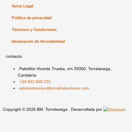
f
i
Aviso Legal
n
Política de privacidad
Términos y Condiciones
Declaración de Accesibilidad
contacto
Pabellón Vicente Trueba, s/n 39300, Torrelavega,
Cantabria
+34 942 800 231
administracion@torrebalonmano.com
Copyright © 2026 BM. Torrelavega . Desarrollada por