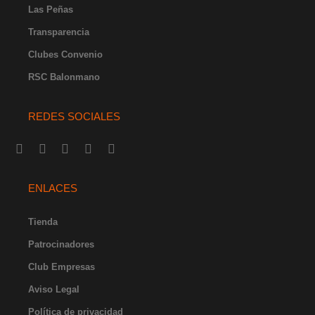
Las Peñas
Transparencia
Clubes Convenio
RSC Balonmano
REDES SOCIALES
I
F
Y
X
L
n
a
o
-
i
s
c
u
t
n
t
e
t
w
k
ENLACES
a
b
u
i
e
g
o
b
t
d
r
o
e
t
i
Tienda
a
k
e
n
m
-
r
-
Patrocinadores
f
i
Club Empresas
n
Aviso Legal
Política de privacidad