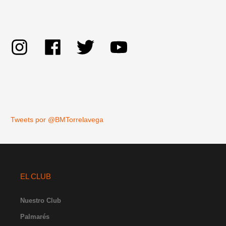
Tweets por @BMTorrelavega
EL CLUB
Nuestro Club
Palmarés