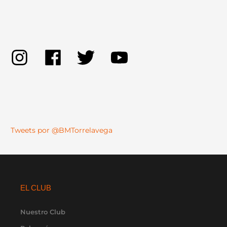
Tweets por @BMTorrelavega
EL CLUB
Nuestro Club