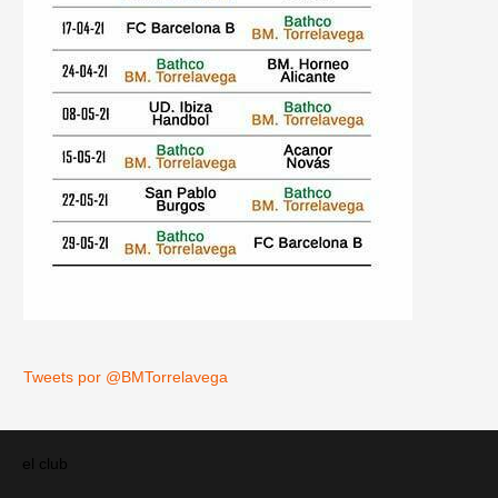
Tweets por @BMTorrelavega
el club