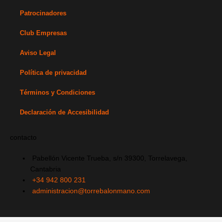
r
o
e
t
i
Patrocinadores
a
k
e
n
m
-
r
-
Club Empresas
f
i
Aviso Legal
n
Política de privacidad
Términos y Condiciones
Declaración de Accesibilidad
contacto
Pabellón Vicente Trueba, s/n 39300, Torrelavega,
Cantabria
+34 942 800 231
administracion@torrebalonmano.com