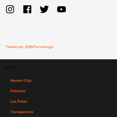
Tweets por @BMTorrelavega
el club
Nuestro Club
Palmarés
Las Peñas
Transparencia