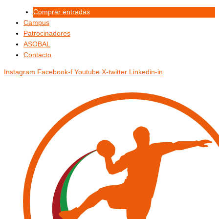
Ir
Menú
Menú
Comprar entradas
al
Campus
contenido
Patrocinadores
ASOBAL
Contacto
Instagram
Facebook-f
Youtube
X-twitter
Linkedin-in