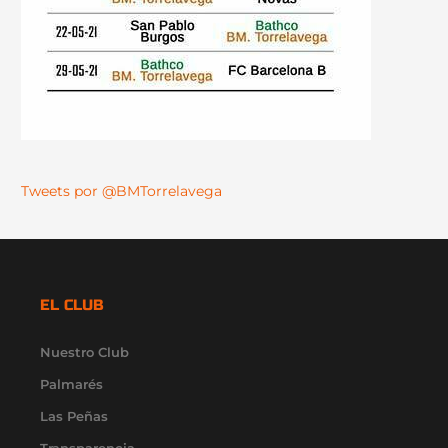
Tweets por @BMTorrelavega
EL CLUB
Nuestro Club
Palmarés
Las Peñas