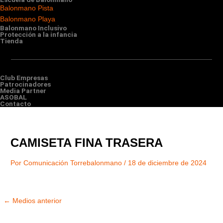
Balonmano Pista
Balonmano Playa
Balonmano Inclusivo
Protección a la infancia
Tienda
Club Empresas
Patrocinadores
Media Partner
ASOBAL
Contacto
CAMISETA FINA TRASERA
Por
Comunicación Torrebalonmano
/
18 de diciembre de 2024
←
Medios anterior