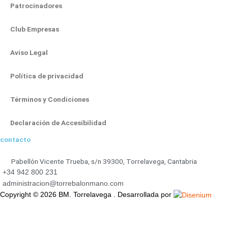
r
o
e
t
i
Patrocinadores
a
k
e
n
m
-
r
-
Club Empresas
f
i
Aviso Legal
n
Política de privacidad
Términos y Condiciones
Declaración de Accesibilidad
contacto
Pabellón Vicente Trueba, s/n 39300, Torrelavega, Cantabria
+34 942 800 231
administracion@torrebalonmano.com
Copyright © 2026 BM. Torrelavega . Desarrollada por