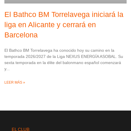
El Bathco BM Torrelavega iniciará la
liga en Alicante y cerrará en
Barcelona
El Bathco BM Torrelavega ha conocido hoy su camino en la
temporada 2026/2027 de la Liga NEXUS ENERGÍA ASOBAL. Su
sexta temporada en la élite del balonmano español comenzará
y
LEER MÁS »
EL CLUB