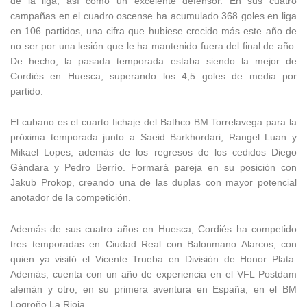
de la liga, así como un excelente defensor. En sus cuatro
campañas en el cuadro oscense ha acumulado 368 goles en liga
en 106 partidos, una cifra que hubiese crecido más este año de
no ser por una lesión que le ha mantenido fuera del final de año.
De hecho, la pasada temporada estaba siendo la mejor de
Cordiés en Huesca, superando los 4,5 goles de media por
partido.
El cubano es el cuarto fichaje del Bathco BM Torrelavega para la
próxima temporada junto a Saeid Barkhordari, Rangel Luan y
Mikael Lopes, además de los regresos de los cedidos Diego
Gándara y Pedro Berrío. Formará pareja en su posición con
Jakub Prokop, creando una de las duplas con mayor potencial
anotador de la competición.
Además de sus cuatro años en Huesca, Cordiés ha competido
tres temporadas en Ciudad Real con Balonmano Alarcos, con
quien ya visitó el Vicente Trueba en División de Honor Plata.
Además, cuenta con un año de experiencia en el VFL Postdam
alemán y otro, en su primera aventura en España, en el BM
Logroño La Rioja.