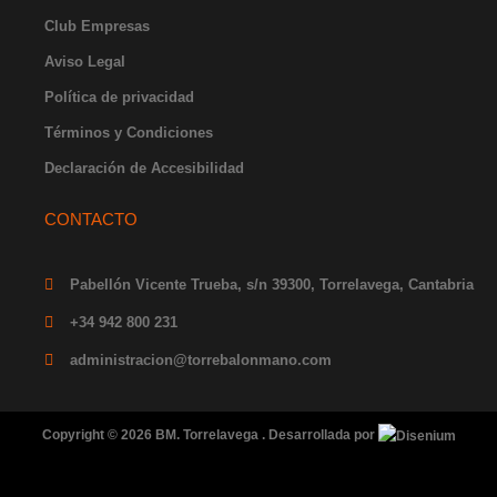
f
i
Club Empresas
n
Aviso Legal
Política de privacidad
Términos y Condiciones
Declaración de Accesibilidad
CONTACTO
Pabellón Vicente Trueba, s/n 39300, Torrelavega, Cantabria
+34 942 800 231
administracion@torrebalonmano.com
Copyright © 2026 BM. Torrelavega . Desarrollada por