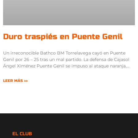
Duro traspiés en Puente Genil
Un irreconocible Bathco BM Torrelavega cayó en Puente
Genil por 26 – 25 tras un mal partido. La defensa de Cajasol
Ángel Ximénez Puente Genil se impuso al ataque naranja,
LEER MÁS >>
EL CLUB