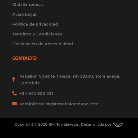
f
i
Club Empresas
n
Aviso Legal
Política de privacidad
Términos y Condiciones
Declaración de Accesibilidad
CONTACTO
Pabellón Vicente Trueba, s/n 39300, Torrelavega,
Cantabria
+34 942 800 231
administracion@torrebalonmano.com
Copyright © 2026 BM. Torrelavega . Desarrollada por