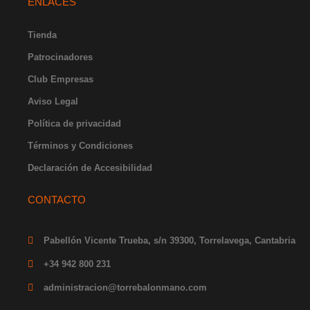
ENLACES
a
b
u
i
e
g
o
b
t
d
r
o
e
t
i
Tienda
a
k
e
n
Patrocinadores
m
-
r
-
f
i
Club Empresas
n
Aviso Legal
Política de privacidad
Términos y Condiciones
Declaración de Accesibilidad
CONTACTO
Pabellón Vicente Trueba, s/n 39300, Torrelavega, Cantabria
+34 942 800 231
administracion@torrebalonmano.com