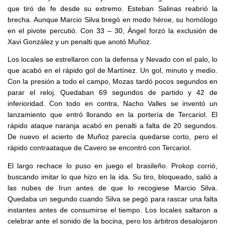
que tiró de fe desde su extremo. Esteban Salinas reabrió la
brecha. Aunque Marcio Silva bregó en modo héroe, su homólogo
en el pivote percutió. Con 33 – 30, Ángel forzó la exclusión de
Xavi González y un penalti que anotó Muñoz.
Los locales se estrellaron con la defensa y Nevado con el palo, lo
que acabó en el rápido gol de Martínez. Un gol, minuto y medio.
Con la presión a todo el campo, Mozas tardó pocos segundos en
parar el reloj. Quedaban 69 segundos de partido y 42 de
inferioridad. Con todo en contra, Nacho Valles se inventó un
lanzamiento que entró llorando en la portería de Tercariol. El
rápido ataque naranja acabó en penalti a falta de 20 segundos.
De nuevo el acierto de Muñoz parecía quedarse corto, pero el
rápido contraataque de Cavero se encontró con Tercariol.
El largo rechace lo puso en juego el brasileño. Prokop corrió,
buscando imitar lo que hizo en la ida. Su tiro, bloqueado, salió a
las nubes de Irun antes de que lo recogiese Marcio Silva.
Quedaba un segundo cuando Silva se pegó para rascar una falta
instantes antes de consumirse el tiempo. Los locales saltaron a
celebrar ante el sonido de la bocina, pero los árbitros desalojaron