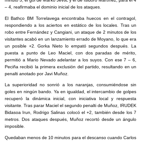
minuto 5, el gol de Marko Jevtic y el de Isidoro Martínez, para el 4
– 4, reafirmaba el dominio inicial de los ataques.
El Bathco BM Torrelavega encontraba huecos en el contragol,
respondiendo a los aciertos en estático de los locales. Tras un
robo entre Fernández y Cangiani, un ataque de 2 minutos de los
visitantes acabó en un lanzamiento errado de Moyano, lo que era
un posible +2. Gorka Nieto lo empató segundos después. La
puesta a punto de Leo Maciel, con dos paradas de mérito,
permitió a Mario Nevado adelantar a los suyos. Con ese 7 – 6,
Peciña recibió la primera exclusión del partido, resultando en un
penalti anotado por Javi Muñoz.
La superioridad no sonrió a los naranjas, consumiéndose sin
goles en ningún bando. Ya en igualdad, el intercambio de golpes
recuperó la dinámica inicial, con iniciativa local y respuesta
visitante. Tras parar Maciel el segundo penalti de Muñoz, IRUDEK
Bidasoa Irun, Rodrigo Salinas colocó el +2, también desde los 7
metros. Dos ataques después, Muñoz recortó desde un ángulo
imposible.
Quedaban menos de 10 minutos para el descanso cuando Carlos