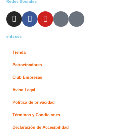
Redes Sociales
I
F
Y
X
L
n
a
o
-
i
s
c
u
t
n
enlaces
t
e
t
w
k
a
b
u
i
e
g
o
b
t
d
Tienda
r
o
e
t
i
Patrocinadores
a
k
e
n
m
-
r
-
Club Empresas
f
i
Aviso Legal
n
Política de privacidad
Términos y Condiciones
Declaración de Accesibilidad