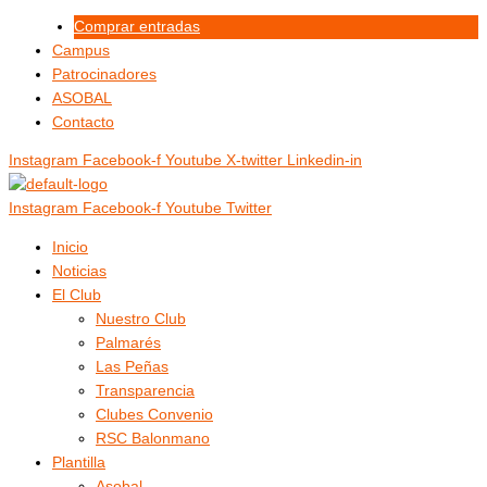
Ir
Menú
Menú
Comprar entradas
al
Campus
contenido
Patrocinadores
ASOBAL
Contacto
Instagram
Facebook-f
Youtube
X-twitter
Linkedin-in
Instagram
Facebook-f
Youtube
Twitter
Inicio
Noticias
El Club
Nuestro Club
Palmarés
Las Peñas
Transparencia
Clubes Convenio
RSC Balonmano
Plantilla
Asobal