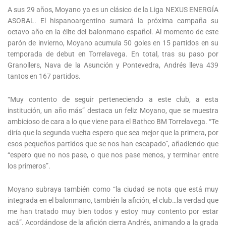
A sus 29 años, Moyano ya es un clásico de la Liga NEXUS ENERGÍA
ASOBAL. El hispanoargentino sumará la próxima campaña su
octavo año en la élite del balonmano español. Al momento de este
parón de invierno, Moyano acumula 50 goles en 15 partidos en su
temporada de debut en Torrelavega. En total, tras su paso por
Granollers, Nava de la Asunción y Pontevedra, Andrés lleva 439
tantos en 167 partidos.
“Muy contento de seguir perteneciendo a este club, a esta
institución, un año más” destaca un feliz Moyano, que se muestra
ambicioso de cara a lo que viene para el Bathco BM Torrelavega. “Te
diría que la segunda vuelta espero que sea mejor que la primera, por
esos pequeños partidos que se nos han escapado”, añadiendo que
“espero que no nos pase, o que nos pase menos, y terminar entre
los primeros”.
Moyano subraya también como “la ciudad se nota que está muy
integrada en el balonmano, también la afición, el club…la verdad que
me han tratado muy bien todos y estoy muy contento por estar
acá”. Acordándose de la afición cierra Andrés, animando a la grada