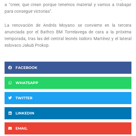
a “creer, que crean porque tenemos material y vamos a trabajar
para conseguir victorias”.
La renovación de Andrés Moyano se convierte en la tercera
anunciada por el Bathco BM Torrelavega de cara a la próxima
temporada, tras las del central leonés Isidoro Martínez y el lateral
eslovaco Jakub Prokop.
FACEBOOK
WHATSAPP
TWITTER
LINKEDIN
EMAIL