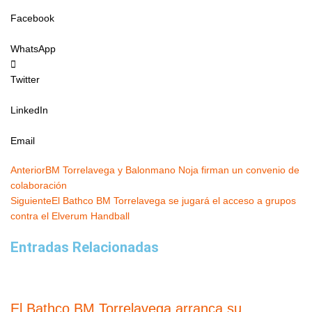
Facebook
WhatsApp
Twitter
LinkedIn
Email
Ant
Siguiente
Anterior
BM Torrelavega y Balonmano Noja firman un convenio de
colaboración
Siguiente
El Bathco BM Torrelavega se jugará el acceso a grupos
contra el Elverum Handball
Entradas Relacionadas
El Bathco BM Torrelavega arranca su