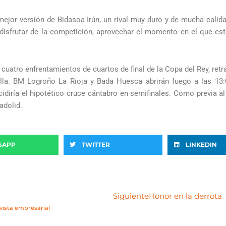
mejor versión de Bidasoa Irún, un rival muy duro y de mucha calida
“disfrutar de la competición, aprovechar el momento en el que es
cuatro enfrentamientos de cuartos de final de la Copa del Rey, retr
illa. BM Logroño La Rioja y Bada Huesca abrirán fuego a las 1
ría el hipotético cruce cántabro en semifinales. Como previa al 
adolid.
SAPP
TWITTER
LINKEDIN
S
Siguiente
Honor en la derrota
 vista empresarial