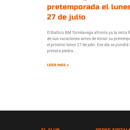
pretemporada el lune
27 de julio
El Bathco BM Torrelavega afronta ya la recta f
de sus vacaciones antes de iniciar su pretem
el próximo lunes 27 de julio. Ese día se pondrá 
primera piedra
LEER MÁS »
EL CLUB
REDES SOCIAL