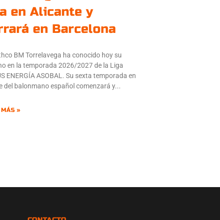
ga en Alicante y
rrará en Barcelona
thco BM Torrelavega ha conocido hoy su
o en la temporada 2026/2027 de la Liga
S ENERGÍA ASOBAL. Su sexta temporada en
ite del balonmano español comenzará y
 MÁS »
CONTACTO