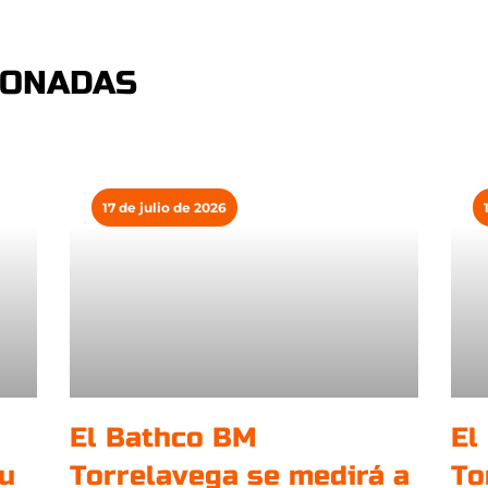
IONADAS
17 de julio de 2026
El Bathco BM
El
su
Torrelavega se medirá a
To