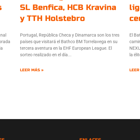
s
SL Benfica, HCB Kravina
li
y TTH Holstebro
ce
inal
Portugal, República Checa y Dinamarca son los tres
El Ba
porada
países que visitará el Bathco BM Torrelavega en su
camin
la
tercera aventura en la EHF European League. El
NEXU
sorteo realizado en el día
la él
LEER MÁS »
LEER
ES
ENLACES