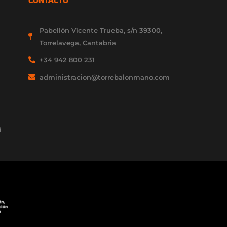
Pabellón Vicente Trueba, s/n 39300,
Torrelavega, Cantabria
+34 942 800 231
administracion@torrebalonmano.com
d