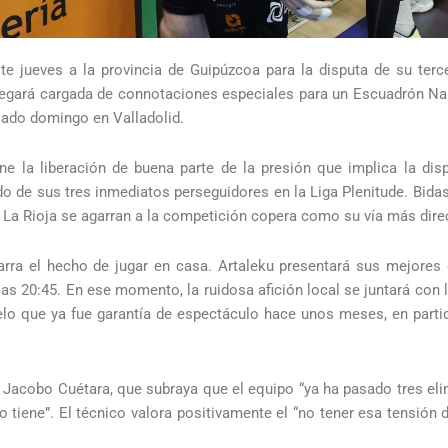
e jueves a la provincia de Guipúzcoa para la disputa de su terce
legará cargada de connotaciones especiales para un Escuadrón Naran
asado domingo en Valladolid.
 la liberación de buena parte de la presión que implica la dis
do de sus tres inmediatos perseguidores en la Liga Plenitude. Bidaso
a Rioja se agarran a la competición copera como su vía más dire
darra el hecho de jugar en casa. Artaleku presentará sus mejores 
as 20:45. En ese momento, la ruidosa afición local se juntará con
elo que ya fue garantía de espectáculo hace unos meses, en partid
Jacobo Cuétara, que subraya que el equipo “ya ha pasado tres elimi
o tiene”. El técnico valora positivamente el “no tener esa tensión 