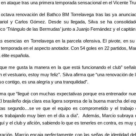
o en ataque tras una primera temporada sensacional en el Vicente Tr
la octava renovación del Bathco BM Torrelavega tras las ya anuncia
ariol y Carlos Gómez. Desde su llegada, Silva se ha consolidad
o ‘Triángulo de las Bermudas’ junto a Juanjo Fernández y el capitán 
 esencias en Torrelavega en la parcela ofensiva. El pivote, en su
r temporada en el aspecto anotador. Con 54 goles en 22 partidos, Ma
élite española.
que me gusta la manera en la que está funcionando el club” señal
 vestuario, estoy muy feliz”. Silva afirma que “una renovación de l
so contigo, es una alegría y una tranquilidad”.
irma que “llegué con muchas expectativas porque era entrenador nuev
l brasileño deja clara esa ligera sorpresa de la buena marcha del eq
antas segundo…se ve que el equipo es comprometido y el trabajo 
mos trabajando muy bien en el día a día”. Además, Marcio subraya
í y el club y afición, sabiendo lo que es tenerles en contra, es muy gra
ación, Marcio encaja perfectamente con las señas de identidad del 