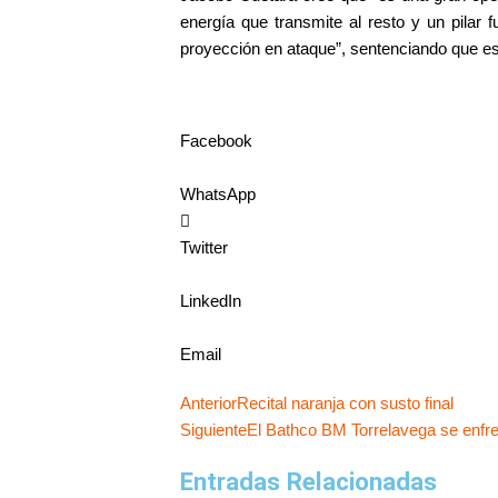
energía que transmite al resto y un pilar
proyección en ataque”, sentenciando que es
Facebook
WhatsApp
Twitter
LinkedIn
Email
Ant
Anterior
Recital naranja con susto final
Siguiente
El Bathco BM Torrelavega se enfren
Entradas Relacionadas