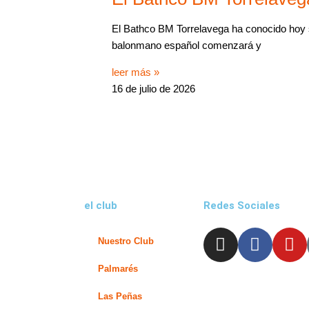
El Bathco BM Torrelavega ha conocido hoy
balonmano español comenzará y
leer más »
16 de julio de 2026
el club
Redes Sociales
I
F
Y
Nuestro Club
n
a
o
s
c
u
Palmarés
t
e
t
Las Peñas
a
b
u