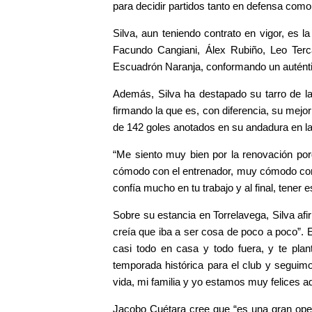
para decidir partidos tanto en defensa com
Silva, aun teniendo contrato en vigor, es 
Facundo Cangiani, Álex Rubiño, Leo Terc
Escuadrón Naranja, conformando un auténtic
Además, Silva ha destapado su tarro de las
firmando la que es, con diferencia, su mejo
de 142 goles anotados en su andadura en la 
“Me siento muy bien por la renovación por
cómodo con el entrenador, muy cómodo con el
confía mucho en tu trabajo y al final, tener e
Sobre su estancia en Torrelavega, Silva af
creía que iba a ser cosa de poco a poco”. E
casi todo en casa y todo fuera, y te pl
temporada histórica para el club y segui
vida, mi familia y yo estamos muy felices aqu
Jacobo Cuétara cree que “es una gran oper