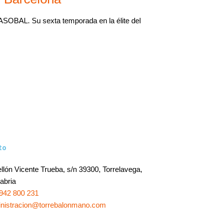
SOBAL. Su sexta temporada en la élite del
to
llón Vicente Trueba, s/n 39300, Torrelavega,
abria
942 800 231
nistracion@torrebalonmano.com