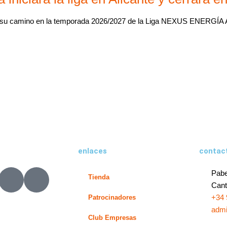
 su camino en la temporada 2026/2027 de la Liga NEXUS ENERGÍA A
enlaces
contac
X
L
Pabe
Tienda
-
i
Cant
t
n
+34 
Patrocinadores
w
k
admi
Club Empresas
i
e