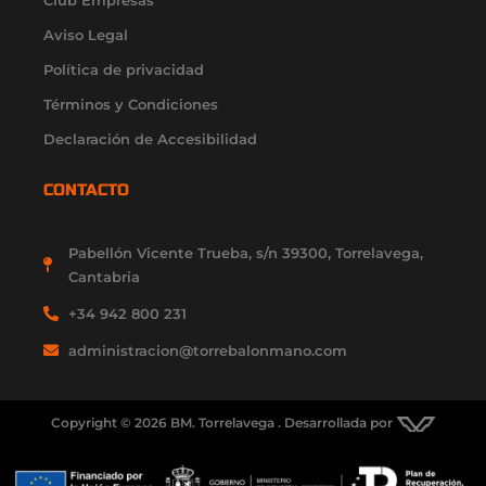
n
Aviso Legal
Política de privacidad
Términos y Condiciones
Declaración de Accesibilidad
CONTACTO
Pabellón Vicente Trueba, s/n 39300, Torrelavega,
Cantabria
+34 942 800 231
administracion@torrebalonmano.com
Copyright © 2026 BM. Torrelavega . Desarrollada por