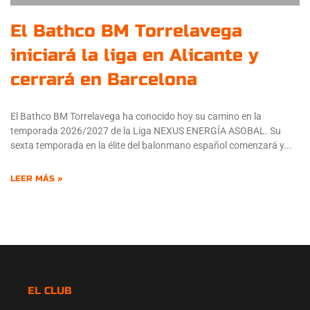
El Bathco BM Torrelavega
iniciará la liga en Alicante y
cerrará en Barcelona
El Bathco BM Torrelavega ha conocido hoy su camino en la
temporada 2026/2027 de la Liga NEXUS ENERGÍA ASOBAL. Su
sexta temporada en la élite del balonmano español comenzará y
LEER MÁS »
EL CLUB