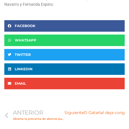
Navarro y Fernanda Espino.
FACEBOOK
WHATSAPP
TWITTER
LINKEDIN
EMAIL
Ant
ANTERIOR
Siguiente
O Gatañal deja congel
Abierta la preventa de abonos para la Final a 8 de la Copa del Rey de Irún