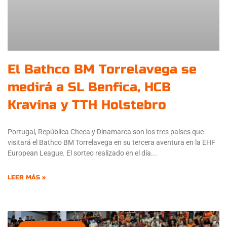
El Bathco BM Torrelavega se
medirá a SL Benfica, HCB
Kravina y TTH Holstebro
Portugal, República Checa y Dinamarca son los tres países que
visitará el Bathco BM Torrelavega en su tercera aventura en la EHF
European League. El sorteo realizado en el día
LEER MÁS »