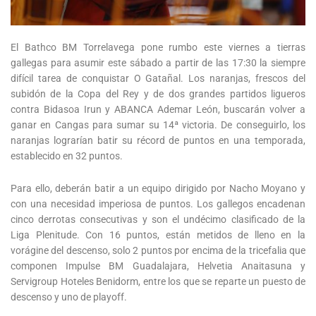
El Bathco BM Torrelavega pone rumbo este viernes a tierras
gallegas para asumir este sábado a partir de las 17:30 la siempre
difícil tarea de conquistar O Gatañal. Los naranjas, frescos del
subidón de la Copa del Rey y de dos grandes partidos ligueros
contra Bidasoa Irun y ABANCA Ademar León, buscarán volver a
ganar en Cangas para sumar su 14ª victoria. De conseguirlo, los
naranjas lograrían batir su récord de puntos en una temporada,
establecido en 32 puntos.
Para ello, deberán batir a un equipo dirigido por Nacho Moyano y
con una necesidad imperiosa de puntos. Los gallegos encadenan
cinco derrotas consecutivas y son el undécimo clasificado de la
Liga Plenitude. Con 16 puntos, están metidos de lleno en la
vorágine del descenso, solo 2 puntos por encima de la tricefalia que
componen Impulse BM Guadalajara, Helvetia Anaitasuna y
Servigroup Hoteles Benidorm, entre los que se reparte un puesto de
descenso y uno de playoff.