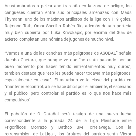
Acostumbrados a pelear año tras año en la zona de peligro, los
cangueses cuentan entre sus principales amenazas con Mads
Thymann, uno de los máximos artilleros de la liga con 119 goles.
Rajmond Toth, Omar Sherif o Rubén Río, además de una portería
muy bien cubierta por Luka Krivokapic, por encima del 30% de
acierto, completan una nómina de jugones de mucho nivel.
“Vamos a una de las canchas más peligrosas de ASOBAL” señala
Jacobo Cuétara, que aunque ve que “no están pasando por un
buen momento por haber tenido enfrentamientos muy duros”,
también destaca que “eso les puede hacer todavía más peligrosos,
especialmente en casa”. El asturiano ve la clave del partido en
“mantener el control, allí se hace difícil por el ambiente, el escenario
y el público, pero controlar el partido es lo que nos hace más
competitivos”.
El pabellón de O Gatañal será testigo de una nueva lucha
correspondiente a la jornada 24 de la Liga Plenitude entre
Frigoríficos Morrazo y Bathco BM Torrelavega. Con la
retransmisión de LaLiga+, los árbitros del partido serán Víctor