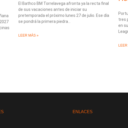
El Bathco BM Torrelavega afronta ya la recta final
de sus vacaciones antes de iniciar su
Portu
pretemporada el próximo lunes 27 de julio. Ese día
añana
tres 
se pondrá la primera piedra
/2027
en su
icinas
Leagu
LEER MÁS »
LEER
ES
ENLACES
L