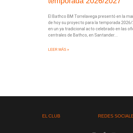
temporada 2026/2027
El Bathco BM Torrelavega presentó en la m
de hoy su proyecto para la temporada 2026
en un ya tradicional acto celebrado en las of
centrales de Bathco, en Santander.
LEER MÁS »
EL CLUB
REDES SOCIAL
I
F
Y
X