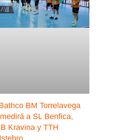
 Bathco BM Torrelavega
 medirá a SL Benfica,
B Kravina y TTH
lstebro