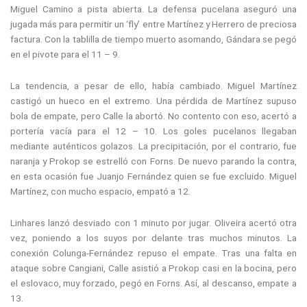
Miguel Camino a pista abierta. La defensa pucelana aseguró una
jugada más para permitir un ‘fly’ entre Martínez y Herrero de preciosa
factura. Con la tablilla de tiempo muerto asomando, Gándara se pegó
en el pivote para el 11 – 9.
La tendencia, a pesar de ello, había cambiado. Miguel Martínez
castigó un hueco en el extremo. Una pérdida de Martínez supuso
bola de empate, pero Calle la abortó. No contento con eso, acertó a
portería vacía para el 12 – 10. Los goles pucelanos llegaban
mediante auténticos golazos. La precipitación, por el contrario, fue
naranja y Prokop se estrelló con Forns. De nuevo parando la contra,
en esta ocasión fue Juanjo Fernández quien se fue excluido. Miguel
Martínez, con mucho espacio, empató a 12.
Linhares lanzó desviado con 1 minuto por jugar. Oliveira acertó otra
vez, poniendo a los suyos por delante tras muchos minutos. La
conexión Colunga-Fernández repuso el empate. Tras una falta en
ataque sobre Cangiani, Calle asistió a Prokop casi en la bocina, pero
el eslovaco, muy forzado, pegó en Forns. Así, al descanso, empate a
13.