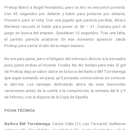
Prokop liberó a Ángel Fernández, pero su tiro no encontró portería.
Con 45 segundos por delante y balón para ponerse por delante,
Pisonero paró el reloj. Con una jugada que parecía perdida, Álvaro
Martínez rescató el balón para poner el 30 – 31. Cuétara paró el
juego en busca del empate. Quedaban 15 segundos. Tras una falta,
el partido parecía acabarse. En ese momento apareció Jakub
Prokop para cerrar el año de la mejor manera.
No era para ganar, pero el latigazo del eslovaco directo a la escuadra
puso patas arribas el Vicente Trueba. No dio tiempo para más. El gol
de Prokop deja un sabor dulce en la boca del Bathco BM Torrelavega
que sigue sumando sin parar, ya 9 jornadas consecutivas sin conocer
la derrota. Los naranjas disfrutarán ahora de unas merecidas
vacaciones antes de la vuelta a la competición, la semana del 8 y 9
de febrero, con la disputa de la Copa de España.
FICHA TÉCNICA
Bathco BM Torrelavega.
Carlos Calle (1), Leo Tercariol; Guilherne