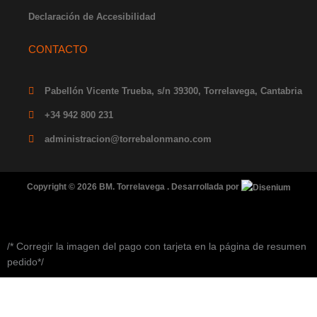
Declaración de Accesibilidad
CONTACTO
Pabellón Vicente Trueba, s/n 39300, Torrelavega, Cantabria
+34 942 800 231
administracion@torrebalonmano.com
Copyright © 2026 BM. Torrelavega . Desarrollada por
/* Corregir la imagen del pago con tarjeta en la página de resumen
pedido*/