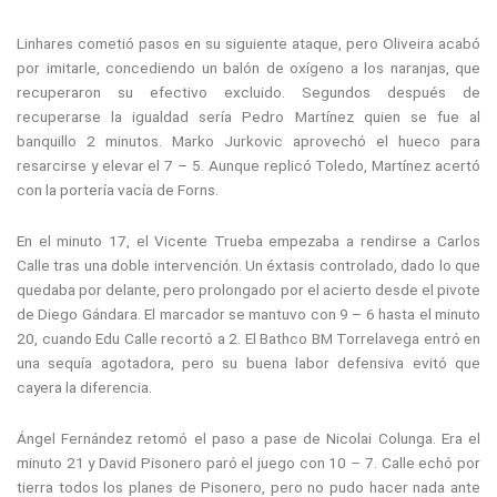
Linhares cometió pasos en su siguiente ataque, pero Oliveira acabó
por imitarle, concediendo un balón de oxígeno a los naranjas, que
recuperaron su efectivo excluido. Segundos después de
recuperarse la igualdad sería Pedro Martínez quien se fue al
banquillo 2 minutos. Marko Jurkovic aprovechó el hueco para
resarcirse y elevar el 7 – 5. Aunque replicó Toledo, Martínez acertó
con la portería vacía de Forns.
En el minuto 17, el Vicente Trueba empezaba a rendirse a Carlos
Calle tras una doble intervención. Un éxtasis controlado, dado lo que
quedaba por delante, pero prolongado por el acierto desde el pivote
de Diego Gándara. El marcador se mantuvo con 9 – 6 hasta el minuto
20, cuando Edu Calle recortó a 2. El Bathco BM Torrelavega entró en
una sequía agotadora, pero su buena labor defensiva evitó que
cayera la diferencia.
Ángel Fernández retomó el paso a pase de Nicolai Colunga. Era el
minuto 21 y David Pisonero paró el juego con 10 – 7. Calle echó por
tierra todos los planes de Pisonero, pero no pudo hacer nada ante