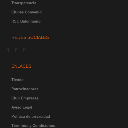
Transparencia
Clubes Convenio
RSC Balonmano
REDES SOCIALES
I
F
Y
X
L
n
a
o
-
i
s
c
u
t
n
t
e
t
w
k
ENLACES
a
b
u
i
e
g
o
b
t
d
r
o
e
t
i
Tienda
a
k
e
n
Patrocinadores
m
-
r
-
f
i
Club Empresas
n
Aviso Legal
Política de privacidad
Términos y Condiciones