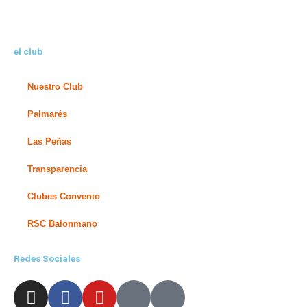
el club
Nuestro Club
Palmarés
Las Peñas
Transparencia
Clubes Convenio
RSC Balonmano
Redes Sociales
I
F
Y
X
L
n
a
o
-
i