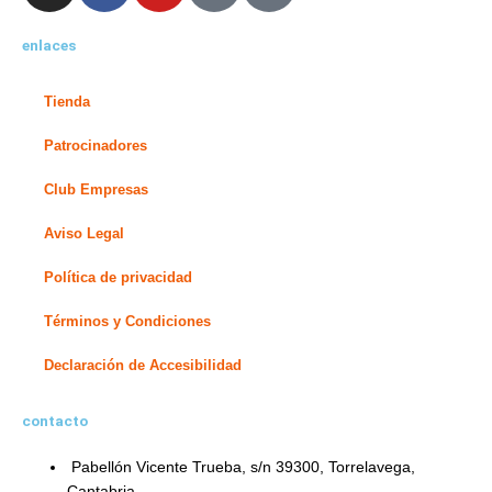
s
c
u
t
n
enlaces
t
e
t
w
k
a
b
u
i
e
g
o
b
t
d
Tienda
r
o
e
t
i
Patrocinadores
a
k
e
n
m
-
r
-
Club Empresas
f
i
Aviso Legal
n
Política de privacidad
Términos y Condiciones
Declaración de Accesibilidad
contacto
Pabellón Vicente Trueba, s/n 39300, Torrelavega,
Cantabria