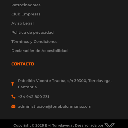
a
k
e
n
Patrocinadores
m
-
r
-
f
i
Club Empresas
n
Aviso Legal
Política de privacidad
Términos y Condiciones
Declaración de Accesibilidad
CONTACTO
Pabellón Vicente Trueba, s/n 39300, Torrelavega,
Cantabria
+34 942 800 231
administracion@torrebalonmano.com
Copyright © 2026 BM. Torrelavega . Desarrollada por