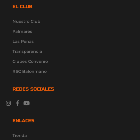
EL CLUB
Nuestro Club
Palmarés
Las Peñas
Transparencia
Clubes Convenio
RSC Balonmano
REDES SOCIALES
I
F
Y
X
L
n
a
o
-
i
s
c
u
t
n
t
e
t
w
k
ENLACES
a
b
u
i
e
g
o
b
t
d
r
o
e
t
i
Tienda