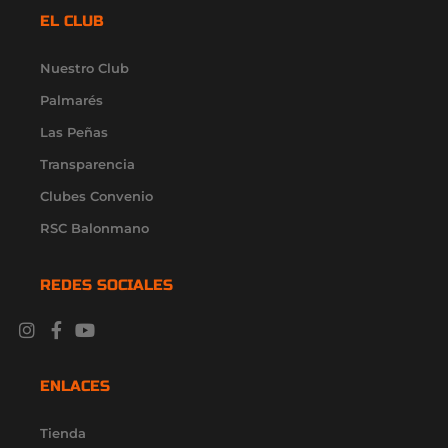
EL CLUB
Nuestro Club
Palmarés
Las Peñas
Transparencia
Clubes Convenio
RSC Balonmano
REDES SOCIALES
I
F
Y
X
L
n
a
o
-
i
s
c
u
t
n
t
e
t
w
k
ENLACES
a
b
u
i
e
g
o
b
t
d
r
o
e
t
i
Tienda