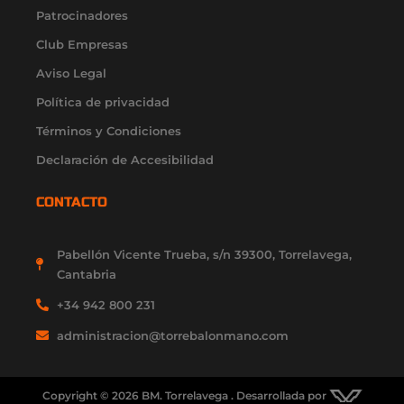
a
k
e
n
Patrocinadores
m
-
r
-
f
i
Club Empresas
n
Aviso Legal
Política de privacidad
Términos y Condiciones
Declaración de Accesibilidad
CONTACTO
Pabellón Vicente Trueba, s/n 39300, Torrelavega,
Cantabria
+34 942 800 231
administracion@torrebalonmano.com
Copyright © 2026 BM. Torrelavega . Desarrollada por