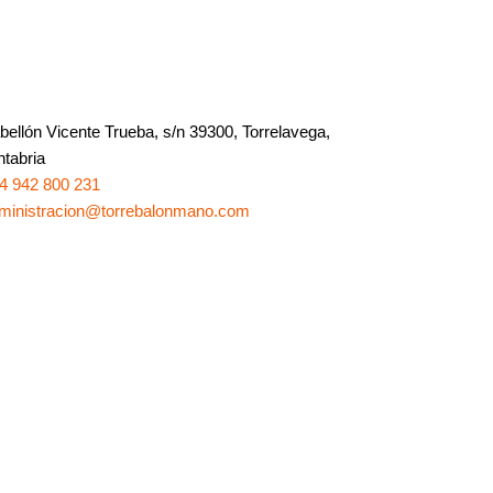
o
bellón Vicente Trueba, s/n 39300, Torrelavega,
tabria
4 942 800 231
ministracion@torrebalonmano.com