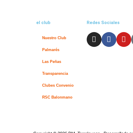
el club
Redes Sociales
I
F
Y
Nuestro Club
n
a
o
s
c
u
Palmarés
t
e
t
Las Peñas
a
b
u
g
o
b
Transparencia
r
o
e
Clubes Convenio
a
k
m
-
RSC Balonmano
f