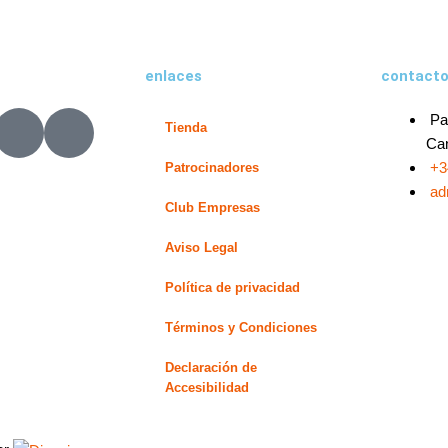
enlaces
contact
X
L
Pa
Tienda
-
i
Can
t
n
+3
Patrocinadores
w
k
ad
Club Empresas
i
e
t
d
Aviso Legal
t
i
e
n
Política de privacidad
r
-
Términos y Condiciones
i
n
Declaración de
Accesibilidad