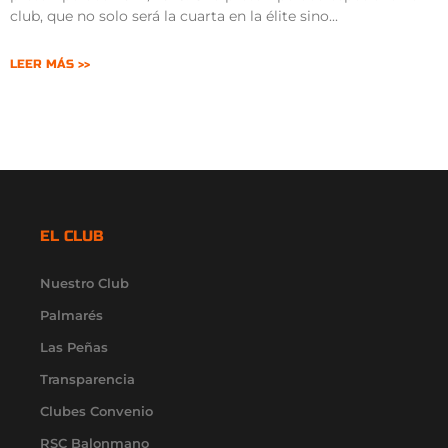
club, que no solo será la cuarta en la élite sino
LEER MÁS >>
EL CLUB
Nuestro Club
Palmarés
Las Peñas
Transparencia
Clubes Convenio
RSC Balonmano