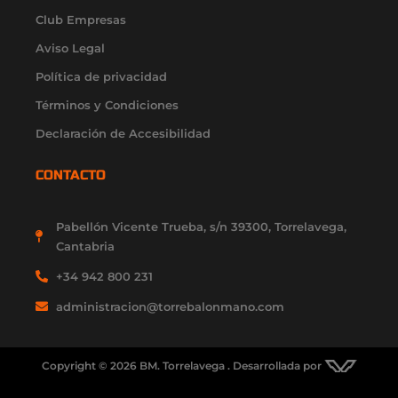
f
i
Club Empresas
n
Aviso Legal
Política de privacidad
Términos y Condiciones
Declaración de Accesibilidad
CONTACTO
Pabellón Vicente Trueba, s/n 39300, Torrelavega,
Cantabria
+34 942 800 231
administracion@torrebalonmano.com
Copyright © 2026 BM. Torrelavega . Desarrollada por