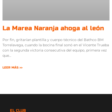
La Marea Naranja ahoga al león
Por fin, gritarían plantilla y cuerpo técnico del Bathco BM
Torrelavega, cuando la bocina final sonó en el Vicente Trueba
con la segunda victoria consecutiva del equipo, primera vez
que
LEER MÁS >>
EL CLUB