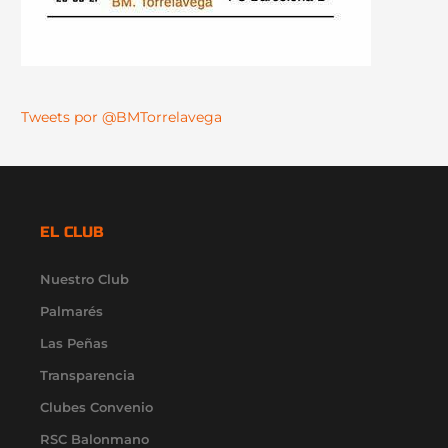
Tweets por @BMTorrelavega
EL CLUB
Nuestro Club
Palmarés
Las Peñas
Transparencia
Clubes Convenio
RSC Balonmano