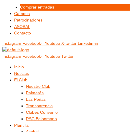
Ir
Menú
Menú
Comprar entradas
al
Campus
contenido
Patrocinadores
ASOBAL
Contacto
Instagram
Facebook-f
Youtube
X-twitter
Linkedin-in
Instagram
Facebook-f
Youtube
Twitter
Inicio
Noticias
El Club
Nuestro Club
Palmarés
Las Peñas
Transparencia
Clubes Convenio
RSC Balonmano
Plantilla
Asobal