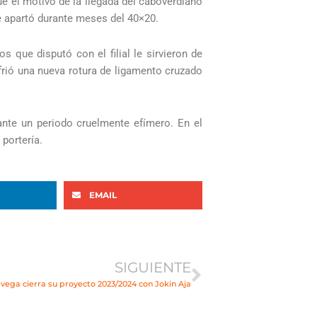
ue el motivo de la llegada del caboverdiano
le apartó durante meses del 40×20.
 que disputó con el filial le sirvieron de
frió una nueva rotura de ligamento cruzado
ante un periodo cruelmente efímero. En el
portería.
EMAIL
Siguiente
SIGUIENTE
vega cierra su proyecto 2023/2024 con Jokin Aja