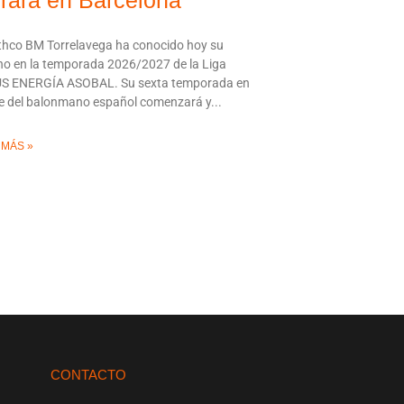
rrará en Barcelona
thco BM Torrelavega ha conocido hoy su
o en la temporada 2026/2027 de la Liga
S ENERGÍA ASOBAL. Su sexta temporada en
ite del balonmano español comenzará y
 MÁS »
CONTACTO