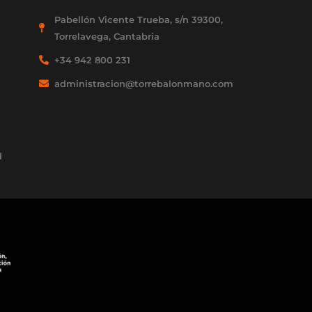
Pabellón Vicente Trueba, s/n 39300,
Torrelavega, Cantabria
+34 942 800 231
administracion@torrebalonmano.com
d