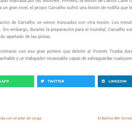
ado marcada por las lesiones. Primero, la lesión de Carlos Calle f
 un gran nivel, el propio Carvalho sufrió una lesión de rodilla que 
ción de Carvalho se vieron truncados con otra lesión. Los minutos
. Sin embargo, durante la preparación para el mundial, Carvalho su
ido apartado de las pistas.
ntrarse con ese gran portero que deleitó al Vicente Trueba dur
tachable y un trabajador incansable capaz de salvaguardar cualquier 
SAPP
TWITTER
LINKEDIN
nja con un pilar de carga
El Bathco BM Torrela