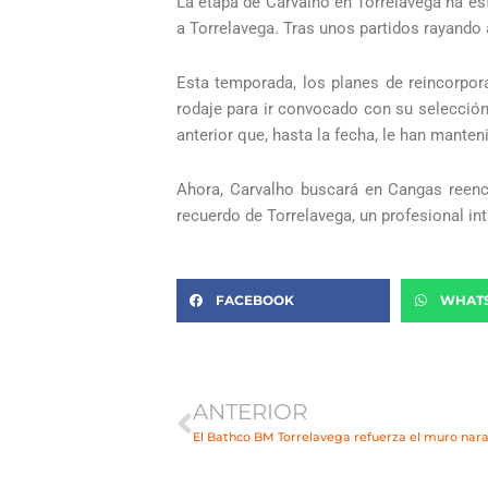
La etapa de Carvalho en Torrelavega ha est
a Torrelavega. Tras unos partidos rayando a
Esta temporada, los planes de reincorpora
rodaje para ir convocado con su selección
anterior que, hasta la fecha, le han manten
Ahora, Carvalho buscará en Cangas reenco
recuerdo de Torrelavega, un profesional in
FACEBOOK
WHAT
Ant
ANTERIOR
El Bathco BM Torrelavega refuerza el muro nara