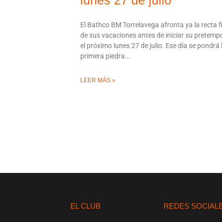
lunes 27 de julio
El Bathco BM Torrelavega afronta ya la recta f
de sus vacaciones antes de iniciar su pretem
el próximo lunes 27 de julio. Ese día se pondrá 
primera piedra
LEER MÁS »
EL CLUB
REDES SOCIAL