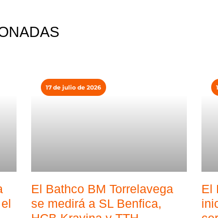
IONADAS
17 de julio de 2026
a
El Bathco BM Torrelavega
El
el
se medirá a SL Benfica,
ini