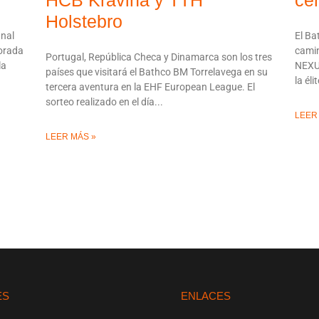
HCB Kravina y TTH
ce
Holstebro
inal
El Ba
porada
camin
Portugal, República Checa y Dinamarca son los tres
la
NEXU
países que visitará el Bathco BM Torrelavega en su
la él
tercera aventura en la EHF European League. El
sorteo realizado en el día
LEER
LEER MÁS »
ES
ENLACES