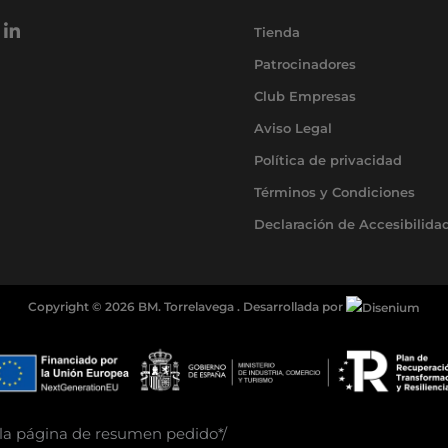
L
Tienda
i
n
Patrocinadores
k
e
Club Empresas
d
Aviso Legal
i
n
Política de privacidad
-
i
Términos y Condiciones
n
Declaración de Accesibilida
Copyright © 2026 BM. Torrelavega . Desarrollada por
n la página de resumen pedido*/