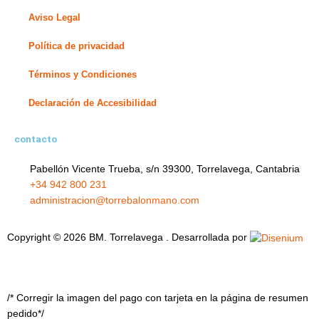
f
i
Aviso Legal
n
Política de privacidad
Términos y Condiciones
Declaración de Accesibilidad
contacto
Pabellón Vicente Trueba, s/n 39300, Torrelavega, Cantabria
+34 942 800 231
administracion@torrebalonmano.com
Copyright © 2026 BM. Torrelavega . Desarrollada por
/* Corregir la imagen del pago con tarjeta en la página de resumen
pedido*/