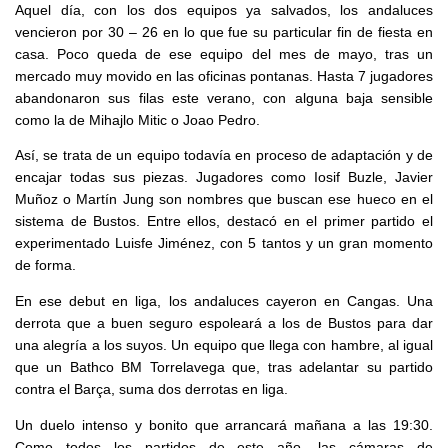
Aquel día, con los dos equipos ya salvados, los andaluces
vencieron por 30 – 26 en lo que fue su particular fin de fiesta en
casa. Poco queda de ese equipo del mes de mayo, tras un
mercado muy movido en las oficinas pontanas. Hasta 7 jugadores
abandonaron sus filas este verano, con alguna baja sensible
como la de Mihajlo Mitic o Joao Pedro.
Así, se trata de un equipo todavía en proceso de adaptación y de
encajar todas sus piezas. Jugadores como Iosif Buzle, Javier
Muñoz o Martín Jung son nombres que buscan ese hueco en el
sistema de Bustos. Entre ellos, destacó en el primer partido el
experimentado Luisfe Jiménez, con 5 tantos y un gran momento
de forma.
En ese debut en liga, los andaluces cayeron en Cangas. Una
derrota que a buen seguro espoleará a los de Bustos para dar
una alegría a los suyos. Un equipo que llega con hambre, al igual
que un Bathco BM Torrelavega que, tras adelantar su partido
contra el Barça, suma dos derrotas en liga.
Un duelo intenso y bonito que arrancará mañana a las 19:30.
Como todos los partidos de este año, las cámaras de