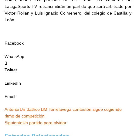
LaLigaSports TV retransmitirán un partido que será arbitrado por
Victor Rollán y Luis Ignacio Colmenero, del colegio de Castilla y
León.
Facebook
WhatsApp
Twitter
LinkedIn
Email
Ant
Siguiente
Anterior
Un Bathco BM Torrelavega contestón sigue cogiendo
ritmo de competición
Siguiente
Un partido para olvidar