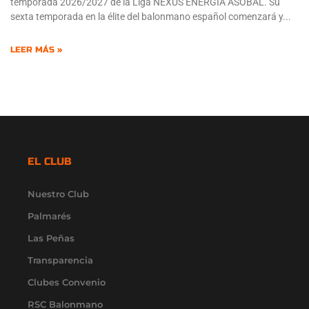
temporada 2026/2027 de la Liga NEXUS ENERGÍA ASOBAL. Su
sexta temporada en la élite del balonmano español comenzará y
LEER MÁS »
EL CLUB
Nuestro Club
Palmarés
Las Peñas
Transparencia
Clubes Convenio
RSC Balonmano