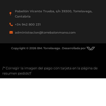
Pabellón Vicente Trueba, s/n 39300, Torrelavega,
Cantabria
+34 942 800 231
administracion@torrebalonmano.com
Copyright © 2026 BM. Torrelavega . Desarrollada por
/* Corregir la imagen del pago con tarjeta en la página de
resumen pedido*/