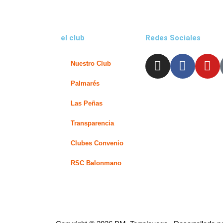
el club
Redes Sociales
I
F
Y
Nuestro Club
n
a
o
s
c
u
Palmarés
t
e
t
Las Peñas
a
b
u
g
o
b
Transparencia
r
o
e
Clubes Convenio
a
k
m
-
RSC Balonmano
f