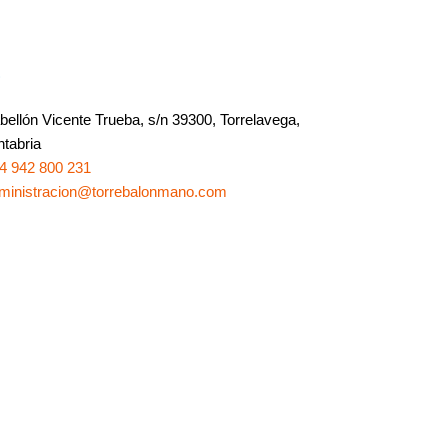
o
bellón Vicente Trueba, s/n 39300, Torrelavega,
tabria
4 942 800 231
ministracion@torrebalonmano.com