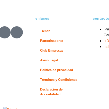
enlaces
contact
X
L
Pa
Tienda
-
i
Can
t
n
+3
Patrocinadores
w
k
ad
Club Empresas
i
e
t
d
Aviso Legal
t
i
e
n
Política de privacidad
r
-
Términos y Condiciones
i
n
Declaración de
Accesibilidad