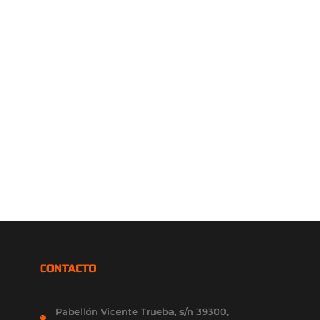
CONTACTO
Pabellón Vicente Trueba, s/n 39300,