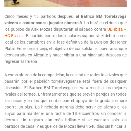
Cinco meses y 15 partidos después,
el Bathco BM Torrelavega
volverá a contar con su jugador número 8
. Lo hará en el duelo que
los pupilos de Álex Mozas disputarán el sábado contra
UD Ibiza –
HC Eivissa
. El partido contra los insulares supondrá el debut como
local de los cántabros en la fase definitiva de la División de Honor
Plata. Entre ceja y ceja, el objetivo de consolidar el buen arranque
demostrado en Alicante y hacer vibrar a una hinchada deseosa de
regresar al Trueba
A estas alturas de la competición, la calidad de todos los rivales que
pasarán por el pabellón torrelaveguense está fuera de cualquier
discusión. El Bathco BM Torrelavega se va a medir a los mejores
rivales del torneo. Enfrentamientos que se prevén parejos en todos
los casos y en los que contar con el apoyo de la grada siempre
aporta un plus. La hinchada naranja debe servir de aliento a los
suyos para mantener una racha de 18 encuentros sin conocer la
derrota. Un registro aún más brillante si se cuentan solo los
partidos de casa. Y es que los de Mozas llevan 540 días sin hincar la