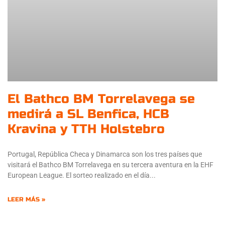
El Bathco BM Torrelavega se
medirá a SL Benfica, HCB
Kravina y TTH Holstebro
Portugal, República Checa y Dinamarca son los tres países que
visitará el Bathco BM Torrelavega en su tercera aventura en la EHF
European League. El sorteo realizado en el día
LEER MÁS »