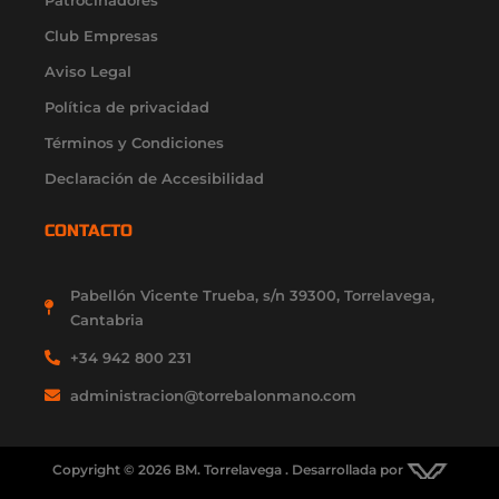
Patrocinadores
m
-
r
-
f
i
Club Empresas
n
Aviso Legal
Política de privacidad
Términos y Condiciones
Declaración de Accesibilidad
CONTACTO
Pabellón Vicente Trueba, s/n 39300, Torrelavega,
Cantabria
+34 942 800 231
administracion@torrebalonmano.com
Copyright © 2026 BM. Torrelavega . Desarrollada por