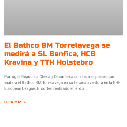
El Bathco BM Torrelavega se
medirá a SL Benfica, HCB
Kravina y TTH Holstebro
Portugal, República Checa y Dinamarca son los tres países que
visitará el Bathco BM Torrelavega en su tercera aventura en la EHF
European League. El sorteo realizado en el día
LEER MÁS »