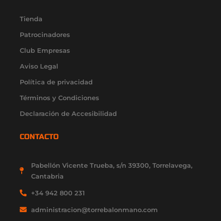
a
b
u
i
e
g
o
b
t
d
r
o
e
t
i
Tienda
a
k
e
n
Patrocinadores
m
-
r
-
f
i
Club Empresas
n
Aviso Legal
Política de privacidad
Términos y Condiciones
Declaración de Accesibilidad
CONTACTO
Pabellón Vicente Trueba, s/n 39300, Torrelavega,
Cantabria
+34 942 800 231
administracion@torrebalonmano.com