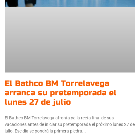
El Bathco BM Torrelavega
arranca su pretemporada el
lunes 27 de julio
El Bathco BM Torrelavega afronta ya la recta final de sus
vacaciones antes de iniciar su pretemporada el próximo lunes 27 de
julio. Ese día se pondrá la primera piedra