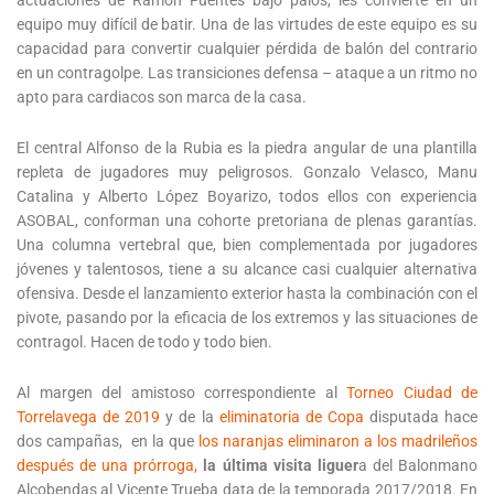
actuaciones de Ramón Fuentes bajo palos, les convierte en un
equipo muy difícil de batir. Una de las virtudes de este equipo es su
capacidad para convertir cualquier pérdida de balón del contrario
en un contragolpe. Las transiciones defensa – ataque a un ritmo no
apto para cardiacos son marca de la casa.
El central Alfonso de la Rubia es la piedra angular de una plantilla
repleta de jugadores muy peligrosos. Gonzalo Velasco, Manu
Catalina y Alberto López Boyarizo, todos ellos con experiencia
ASOBAL, conforman una cohorte pretoriana de plenas garantías.
Una columna vertebral que, bien complementada por jugadores
jóvenes y talentosos, tiene a su alcance casi cualquier alternativa
ofensiva. Desde el lanzamiento exterior hasta la combinación con el
pivote, pasando por la eficacia de los extremos y las situaciones de
contragol. Hacen de todo y todo bien.
Al margen del amistoso correspondiente al
Torneo Ciudad de
Torrelavega de 2019
y de la
eliminatoria de Copa
disputada hace
dos campañas, en la que
los naranjas eliminaron a los madrileños
después de una prórroga,
la última visita liguer
a del Balonmano
Alcobendas al Vicente Trueba data de la temporada 2017/2018. En