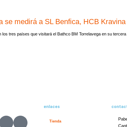
a se medirá a SL Benfica, HCB Kravina
los tres países que visitará el Bathco BM Torrelavega en su tercer
enlaces
contac
X
L
Pabe
Tienda
-
i
Cant