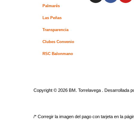
s
c
u
Palmarés
t
e
t
Las Peñas
a
b
u
g
o
b
Transparencia
r
o
e
Clubes Convenio
a
k
m
-
RSC Balonmano
f
Copyright © 2026 BM. Torrelavega . Desarrollada p
/* Corregir la imagen del pago con tarjeta en la pá