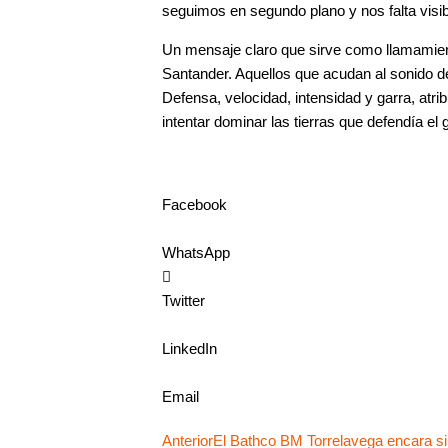
seguimos en segundo plano y nos falta visibi
Un mensaje claro que sirve como llamamient
Santander. Aquellos que acudan al sonido de
Defensa, velocidad, intensidad y garra, atri
intentar dominar las tierras que defendía el 
Facebook
WhatsApp
Twitter
LinkedIn
Email
Ant
Anterior
El Bathco BM Torrelavega encara sin