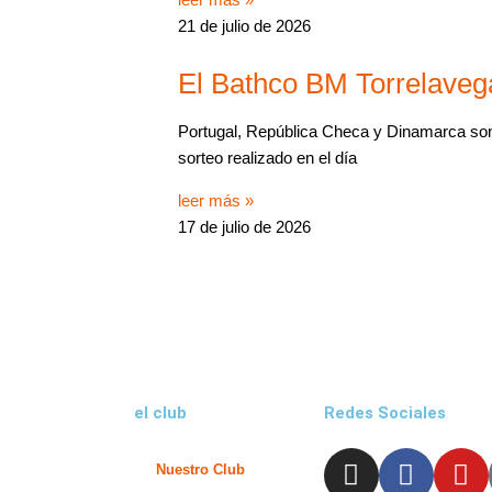
21 de julio de 2026
El Bathco BM Torrelaveg
Portugal, República Checa y Dinamarca son 
sorteo realizado en el día
leer más »
17 de julio de 2026
el club
Redes Sociales
I
F
Y
Nuestro Club
n
a
o