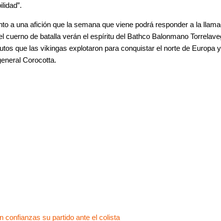
lidad”.
o a una afición que la semana que viene podrá responder a la llamad
l cuerno de batalla verán el espíritu del Bathco Balonmano Torrelave
butos que las vikingas explotaron para conquistar el norte de Europa 
general Corocotta.
Siguiente
 confianzas su partido ante el colista