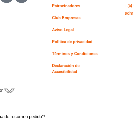
t
n
+34 
Patrocinadores
w
k
admi
Club Empresas
i
e
t
d
Aviso Legal
t
i
e
n
Política de privacidad
r
-
Términos y Condiciones
i
n
Declaración de
Accesibilidad
or
gina de resumen pedido*/