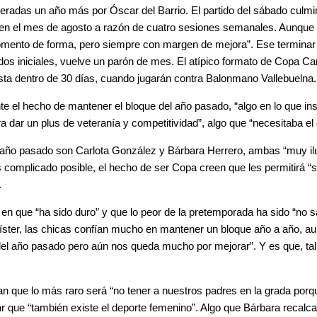
ideradas un año más por Óscar del Barrio. El partido del sábado cul
en el mes de agosto a razón de cuatro sesiones semanales. Aunque 
momento de forma, pero siempre con margen de mejora”. Ese terminar 
idos iniciales, vuelve un parón de mes. El atípico formato de Copa Ca
asta dentro de 30 días, cuando jugarán contra Balonmano Vallebuelna.
ente el hecho de mantener el bloque del año pasado, “algo en lo que ins
 dar un plus de veteranía y competitividad”, algo que “necesitaba el 
 año pasado son Carlota González y Bárbara Herrero, ambas “muy i
 complicado posible, el hecho de ser Copa creen que les permitirá “sali
.
 en que “ha sido duro” y que lo peor de la pretemporada ha sido “no 
míster, las chicas confían mucho en mantener un bloque año a año, au
del año pasado pero aún nos queda mucho por mejorar”. Y es que, tal
san que lo más raro será “no tener a nuestros padres en la grada po
ar que “también existe el deporte femenino”. Algo que Bárbara recal