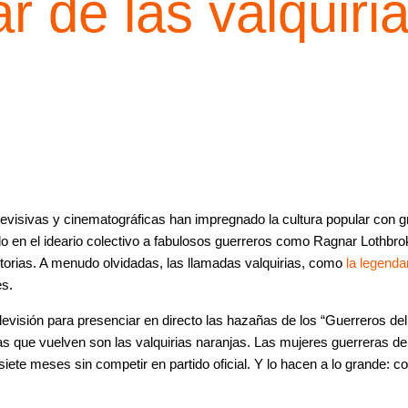
r de las valquiri
levisivas y cinematográficas han impregnado la cultura popular con g
ado en el ideario colectivo a fabulosos guerreros como Ragnar Lothb
storias. A menudo olvidadas, las llamadas valquirias, como
la legenda
s.
levisión para presenciar en directo las hazañas de los “Guerreros del
las que vuelven son las valquirias naranjas. Las mujeres guerreras 
iete meses sin competir en partido oficial. Y lo hacen a lo grande: c