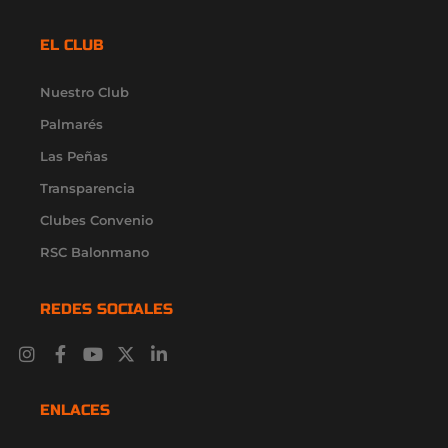
EL CLUB
Nuestro Club
Palmarés
Las Peñas
Transparencia
Clubes Convenio
RSC Balonmano
REDES SOCIALES
I
F
Y
X
L
n
a
o
-
i
s
c
u
t
n
t
e
t
w
k
ENLACES
a
b
u
i
e
g
o
b
t
d