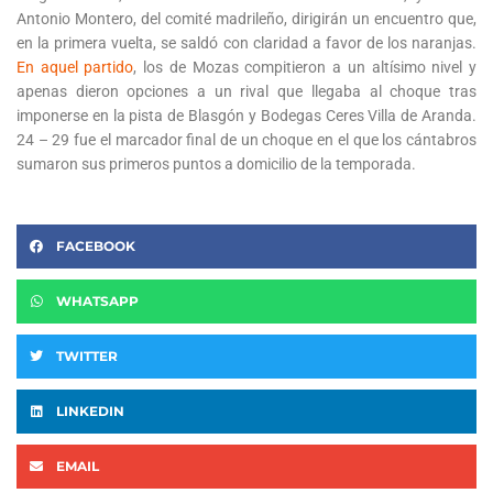
Antonio Montero, del comité madrileño, dirigirán un encuentro que,
en la primera vuelta, se saldó con claridad a favor de los naranjas.
En aquel partido
, los de Mozas compitieron a un altísimo nivel y
apenas dieron opciones a un rival que llegaba al choque tras
imponerse en la pista de Blasgón y Bodegas Ceres Villa de Aranda.
24 – 29 fue el marcador final de un choque en el que los cántabros
sumaron sus primeros puntos a domicilio de la temporada.
FACEBOOK
WHATSAPP
TWITTER
LINKEDIN
EMAIL