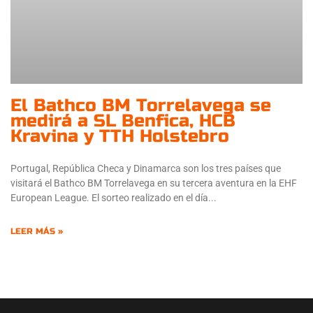
El Bathco BM Torrelavega se
medirá a SL Benfica, HCB
Kravina y TTH Holstebro
Portugal, República Checa y Dinamarca son los tres países que
visitará el Bathco BM Torrelavega en su tercera aventura en la EHF
European League. El sorteo realizado en el día
LEER MÁS »