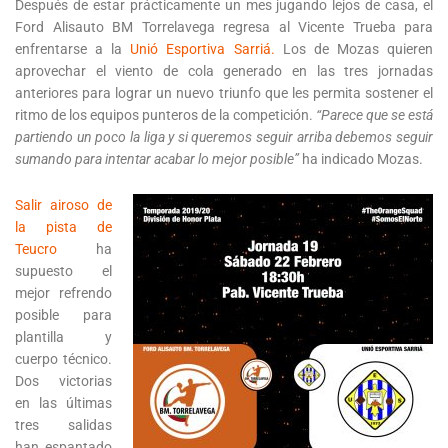
Después de estar prácticamente un mes jugando lejos de casa, el
Ford Alisauto BM Torrelavega regresa al Vicente Trueba para
enfrentarse a la
Unió Esportiva Sarriá.
Los de Mozas quieren
aprovechar el viento de cola generado en las tres jornadas
anteriores para lograr un nuevo triunfo que les permita sostener el
ritmo de los equipos punteros de la competición.
“Parece que se está
partiendo un poco la liga y si queremos seguir arriba debemos seguir
sumando para intentar acabar lo mejor posible”
ha indicado Mozas.
Salir airoso de
la pista de
Teucro
ha
supuesto el
mejor refrendo
posible para
plantilla y
cuerpo técnico.
Dos victorias
en las últimas
tres salidas
han espantado