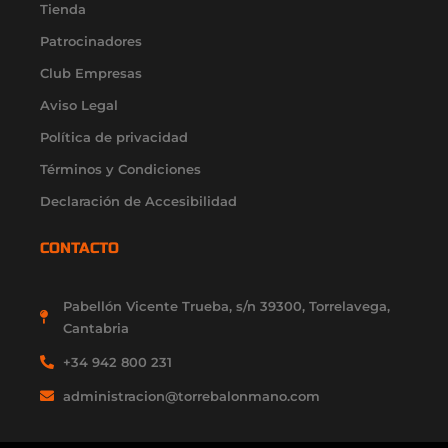
r
o
e
t
i
Tienda
a
k
e
n
m
-
r
-
Patrocinadores
f
i
Club Empresas
n
Aviso Legal
Política de privacidad
Términos y Condiciones
Declaración de Accesibilidad
CONTACTO
Pabellón Vicente Trueba, s/n 39300, Torrelavega,
Cantabria
+34 942 800 231
administracion@torrebalonmano.com