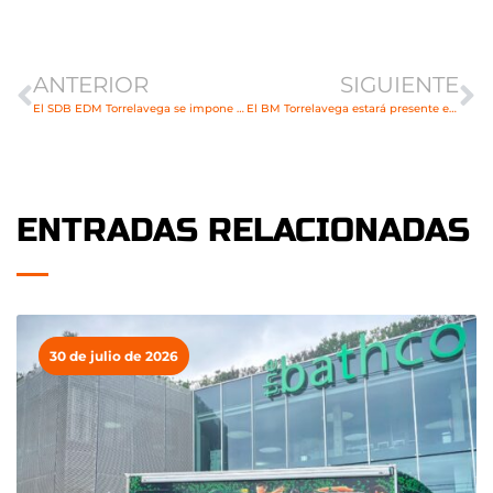
Ant
Si
ANTERIOR
SIGUIENTE
El SDB EDM Torrelavega se impone con autoridad al Liberbank Sinfín
El BM Torrelavega estará presente en el prestigioso Torneo Asisa en la ciudad de León
ENTRADAS RELACIONADAS
30 de julio de 2026