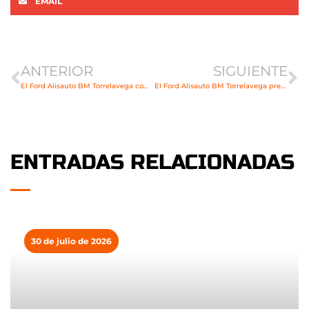
EMAIL
Ant
Si
ANTERIOR
SIGUIENTE
El Ford Alisauto BM Torrelavega comenzará el curso en Aranda de Duero
El Ford Alisauto BM Torrelavega presume de carácter en su nueva campaña de abonados
ENTRADAS RELACIONADAS
30 de julio de 2026