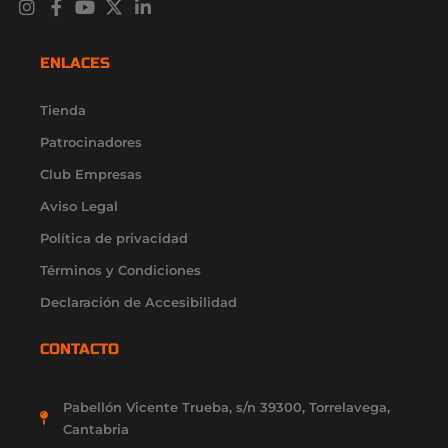
I
F
Y
X
L
n
a
o
-
i
s
c
u
t
n
t
e
t
w
k
ENLACES
a
b
u
i
e
g
o
b
t
d
r
o
e
t
i
Tienda
a
k
e
n
Patrocinadores
m
-
r
-
f
i
Club Empresas
n
Aviso Legal
Política de privacidad
Términos y Condiciones
Declaración de Accesibilidad
CONTACTO
Pabellón Vicente Trueba, s/n 39300, Torrelavega,
Cantabria