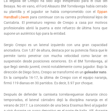
La llegada de Crespo ha sido algo inesperado para el club del
Besaya. No en vano, el Ford Alisauto BM Torrelavega había cerrado
su plantilla y el jugador se había comprometido con el
Eppan
Handball Löwen
para continuar con su carrera profesional lejos de
Cantabria. El prematuro regreso de Crespo a casa por motivos
profesionales abrió la puerta a este refuerzo de última hora que
supone un auténtico lujo para la entidad.
Sergio Crespo es un lateral izquierdo con una gran capacidad
anotadora. Con 1,87 de altura, destaca por su potencia física que le
permite tanto penetrar con mucha velocidad como lanzar en
suspensión desde posiciones exteriores. En el BM Torrelavega, al
que llegó siendo juvenil, creció notablemente como jugador. Bajo la
dirección de Diego Soto, Crespo se transformó en un
goleador nato
.
En la campaña 16-17, la última de Crespo con el equipo naranja,
firmó 119 dianas en 30 partidos. Es decir, 3.97 por choque.
Después de defender la camiseta torrelaveguense durante cinco
temporadas, el lateral cántabro dejó la disciplina naranja en el
verano de 2017. La concesión de una beca Erasmus llevó al jugador
a vivir durante un curso deportivo en el norte de Italia. Allí, durante