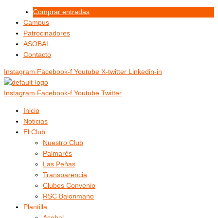
Ir
Menú
Menú
Comprar entradas
al
Campus
contenido
Patrocinadores
ASOBAL
Contacto
Instagram
Facebook-f
Youtube
X-twitter
Linkedin-in
Instagram
Facebook-f
Youtube
Twitter
Inicio
Noticias
El Club
Nuestro Club
Palmarés
Las Peñas
Transparencia
Clubes Convenio
RSC Balonmano
Plantilla
Asobal