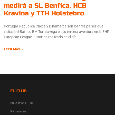
medirá a SL Benfica, HCB
Kravina y TTH Holstebro
Portugal, República Checa y Dinamarca son los tres países que
visitará el Bathco BM Torrelavega en su tercera aventura en la EHF
European League. El sorteo realizado en el día
LEER MÁS »
EL CLUB
Nuestro Club
Palmarés