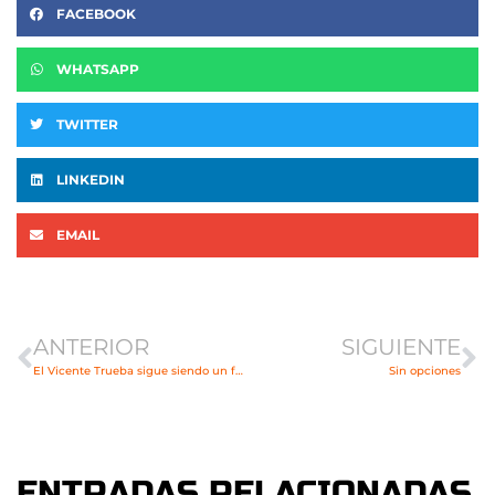
FACEBOOK
WHATSAPP
TWITTER
LINKEDIN
EMAIL
Ant
Si
ANTERIOR
SIGUIENTE
El Vicente Trueba sigue siendo un fortín
Sin opciones
ENTRADAS RELACIONADAS