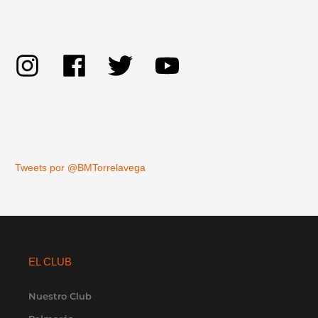
Tweets por @BMTorrelavega
EL CLUB
Nuestro Club