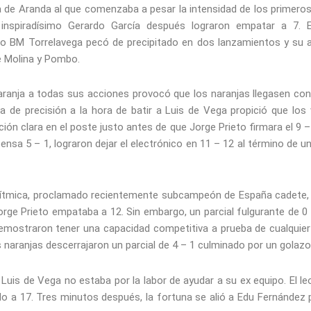
la de Aranda al que comenzaba a pesar la intensidad de los primero
inspiradísimo Gerardo García después lograron empatar a 7. 
o BM Torrelavega pecó de precipitado en dos lanzamientos y su a
e Molina y Pombo.
naranja a todas sus acciones provocó que los naranjas llegasen co
ta de precisión a la hora de batir a Luis de Vega propició que los 
cción clara en el poste justo antes de que Jorge Prieto firmara el 9 
nsa 5 – 1, lograron dejar el electrónico en 11 – 12 al término de u
Rítmica, proclamado recientemente subcampeón de España cadete, e
rge Prieto empataba a 12. Sin embargo, un parcial fulgurante de 0
mostraron tener una capacidad competitiva a prueba de cualquier 
 naranjas descerrajaron un parcial de 4 – 1 culminado por un golaz
Luis de Vega no estaba por la labor de ayudar a su ex equipo. El l
ado a 17. Tres minutos después, la fortuna se alió a Edu Fernández