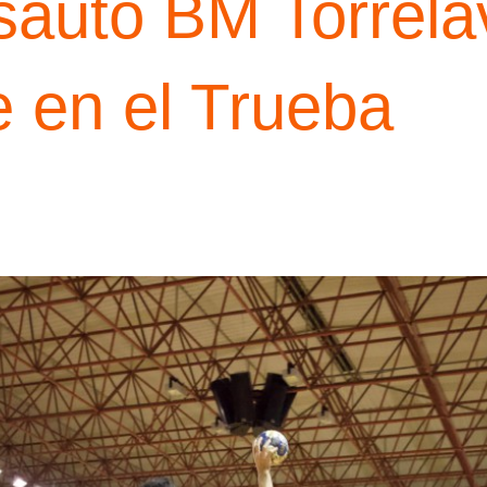
isauto BM Torrel
e en el Trueba