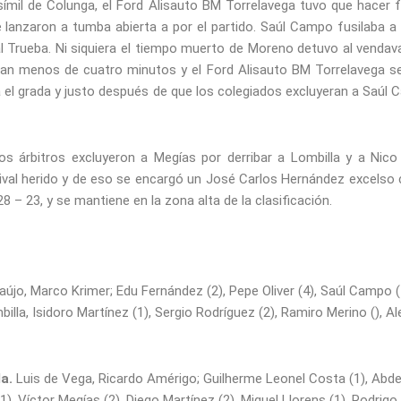
ímil de Colunga, el Ford Alisauto BM Torrelavega tuvo que hacer f
e lanzaron a tumba abierta a por el partido. Saúl Campo fusilaba a A
 Trueba. Ni siquiera el tiempo muerto de Moreno detuvo al vendaval
aban menos de cuatro minutos y el Ford Alisauto BM Torrelavega se
 el grada y justo después de que los colegiados excluyeran a Saú
os árbitros excluyeron a Megías por derribar a Lombilla y a Nico 
rival herido y de eso se encargó un José Carlos Hernández excelso c
8 – 23, y se mantiene en la zona alta de la clasificación.
raújo, Marco Krimer; Edu Fernández (2), Pepe Oliver (4), Saúl Campo (
billa, Isidoro Martínez (1), Sergio Rodríguez (2), Ramiro Merino (), 
da.
Luis de Vega, Ricardo Amérigo; Guilherme Leonel Costa (1), Abdel
1), Víctor Megías (2), Diego Martínez (2), Miguel Llorens (1), Rodrig