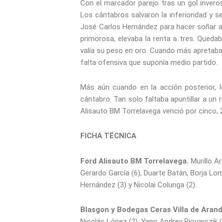
Con el marcador parejo tras un gol inveros
Los cántabros salvaron la inferioridad y s
José Carlos Hernández para hacer soñar al
primorosa, elevaba la renta a tres. Qued
valía su peso en oro. Cuando más apretaba
falta ofensiva que suponía medio partido.
Más aún cuando en la acción posterior, l
cántabro. Tan solo faltaba apuntillar a un 
Alisauto BM Torrelavega venció por cinco, 2
FICHA TÉCNICA
Ford Alisauto BM Torrelavega.
Murillo A
Gerardo García (6), Duarte Batán, Borja Lom
Hernández (3) y Nicolai Colunga (2).
Blasgon y Bodegas Ceras Villa de Aran
Nicolás López (2), Yano Andrey Piovarczik (