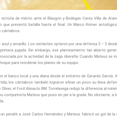
 victoria de mérito ante el Blasgon y Bodegas Ceres Villa de Aran
o que presentó batalla hasta el final. Un Marco Krimer antológico
s cántabros.
zul y amarillo. Los visitantes optaron por una defensa 3 – 3 desde
la primera jugada. Sin embargo, ese planteamiento tan abierto gen
provocada por la actividad de la zaga ribereña. Cuando Mateus se i
 choque para reordenar los planes de su equipo.
 en el banco local y una diana desde el extremo de Gerardo García. 
rtida, los cántabros también lograron afinar un poco su línea defen
Oliver, el Ford Alisauto BM Torrelavega redujo la diferencia al mínim
su compatriota Mateus que puso en pie a la grada. No obstante, a l
da.
 un penalti a José Carlos Hernández y Mateus fabricó un gol de la