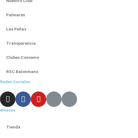
Nuestro Club
Palmarés
Las Peñas
Transparencia
Clubes Convenio
RSC Balonmano
Redes Sociales
I
F
Y
X
L
n
a
o
-
i
s
c
u
t
n
enlaces
t
e
t
w
k
a
b
u
i
e
Tienda
g
o
b
t
d