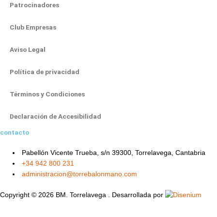
r
o
e
t
i
Patrocinadores
a
k
e
n
m
-
r
-
Club Empresas
f
i
Aviso Legal
n
Política de privacidad
Términos y Condiciones
Declaración de Accesibilidad
contacto
Pabellón Vicente Trueba, s/n 39300, Torrelavega, Cantabria
+34 942 800 231
administracion@torrebalonmano.com
Copyright © 2026 BM. Torrelavega . Desarrollada por