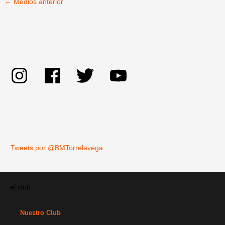
←
Medios anterior
Tweets por @BMTorrelavega
el club
Nuestro Club