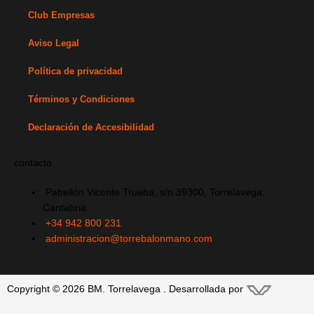
m
-
r
-
Club Empresas
f
i
Aviso Legal
n
Política de privacidad
Términos y Condiciones
Declaración de Accesibilidad
contacto
Pabellón Vicente Trueba, s/n 39300, Torrelavega,
Cantabria
+34 942 800 231
administracion@torrebalonmano.com
Copyright © 2026 BM. Torrelavega . Desarrollada por