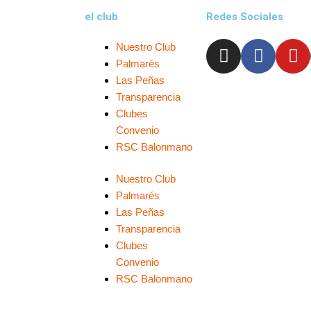
el club
Redes Sociales
I
F
Y
Nuestro Club
n
a
o
Palmarés
s
c
u
Las Peñas
t
e
t
Transparencia
a
b
u
Clubes
g
o
b
Convenio
RSC Balonmano
r
o
e
a
k
Nuestro Club
m
-
Palmarés
f
Las Peñas
Transparencia
Clubes
Convenio
RSC Balonmano