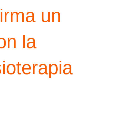
irma un
on la
ioterapia