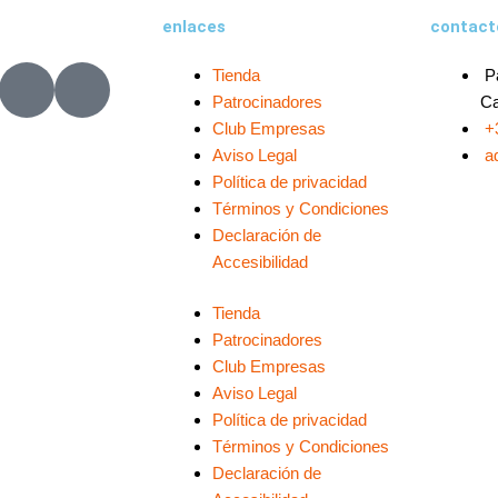
enlaces
contact
X
L
Tienda
P
-
i
Patrocinadores
Ca
t
n
Club Empresas
+
w
k
Aviso Legal
a
i
e
Política de privacidad
t
d
Términos y Condiciones
t
i
Declaración de
Accesibilidad
e
n
r
-
Tienda
i
Patrocinadores
n
Club Empresas
Aviso Legal
Política de privacidad
Términos y Condiciones
Declaración de