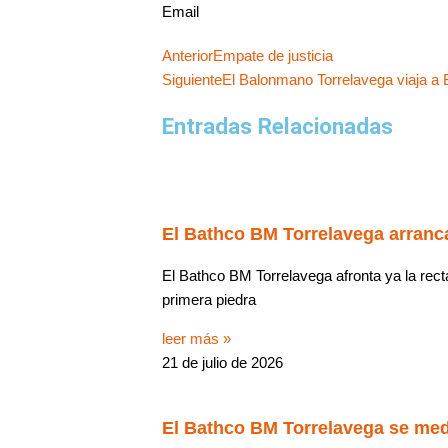
Email
Ant
Anterior
Empate de justicia
Siguiente
El Balonmano Torrelavega viaja a 
Entradas Relacionadas
El Bathco BM Torrelavega arranca
El Bathco BM Torrelavega afronta ya la recta
primera piedra
leer más »
21 de julio de 2026
El Bathco BM Torrelavega se med