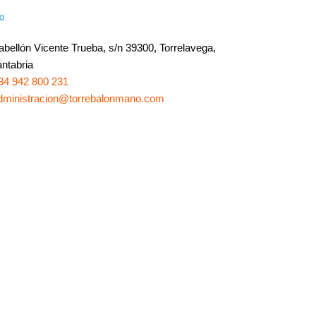
o
abellón Vicente Trueba, s/n 39300, Torrelavega,
ntabria
34 942 800 231
dministracion@torrebalonmano.com